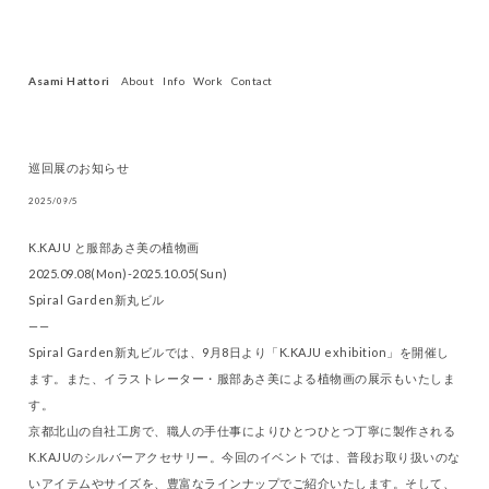
Asami Hattori
About
Info
Work
Contact
巡回展のお知らせ
2025/09/5
K.KAJU と服部あさ美の植物画
2025.09.08(Mon)-2025.10.05(Sun)
Spiral Garden新丸ビル
——
Spiral Garden新丸ビルでは、9月8日より「K.KAJU exhibition」を開催し
ます。また、イラストレーター・服部あさ美による植物画の展示もいたしま
す。
京都北山の自社工房で、職人の手仕事によりひとつひとつ丁寧に製作される
K.KAJUのシルバーアクセサリー。今回のイベントでは、普段お取り扱いのな
いアイテムやサイズを、豊富なラインナップでご紹介いたします。そして、