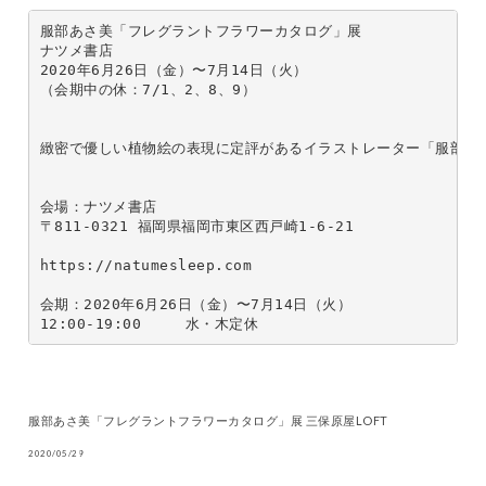
服部あさ美「フレグラントフラワーカタログ」展 

ナツメ書店

2020年6月26日（金）〜7月14日（火）

（会期中の休：7/1、2、8、9）

緻密で優しい植物絵の表現に定評があるイラストレーター「服部あ
会場：ナツメ書店　

〒811-0321 福岡県福岡市東区西戸崎1-6-21

https://natumesleep.com

会期：2020年6月26日（金）〜7月14日（火）

12:00-19:00　　　水・木定休
服部あさ美「フレグラントフラワーカタログ」展 三保原屋LOFT
2020/05/29