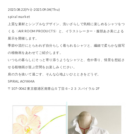
2025.08.22(Fri)-2025.09.04(Thu)
spiral market
上質な素材とシンプルなデザイン、洗いざらしで気軽に楽しめるシャツをつ
くる〈AIR ROOM PRODUCTS〉と、イラストレーター・服部あさ美による
展示を開催します。
季節や流行にとらわれず自分らしく着られるシャツと、繊細で柔らかな描写
の植物画をあわせてご紹介します。
いつもの暮らしにそっと寄り添うようなシャツと、色や香り、情景を想起さ
せる植物画が並ぶ空間をお楽しみください。
肩の力を抜いて過ごす、そんな心地よいひとときをどうぞ。
SPIRAL AOYAMA
〒107-0062 東京都港区南青山５丁目６−２３ スパイラル 2F