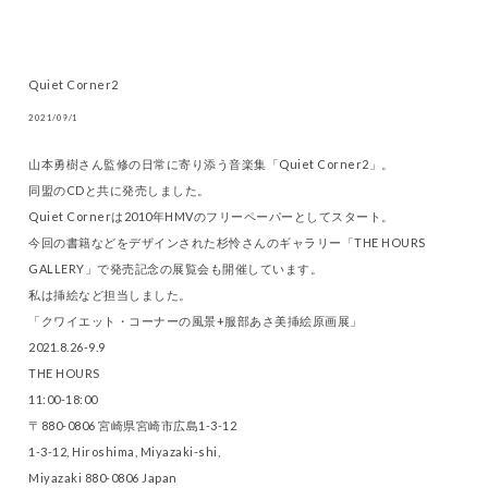
Quiet Corner2
2021/09/1
山本勇樹さん監修の日常に寄り添う音楽集「Quiet Corner2」。
同盟のCDと共に発売しました。
Quiet Cornerは2010年HMVのフリーペーパーとしてスタート。
今回の書籍などをデザインされた杉怜さんのギャラリー「THE HOURS
GALLERY」で発売記念の展覧会も開催しています。
私は挿絵など担当しました。
「クワイエット・コーナーの風景+服部あさ美挿絵原画展」
2021.8.26-9.9
THE HOURS
11:00-18:00
〒880-0806 宮崎県宮崎市広島1-3-12
1-3-12, Hiroshima, Miyazaki-shi,
Miyazaki 880-0806 Japan