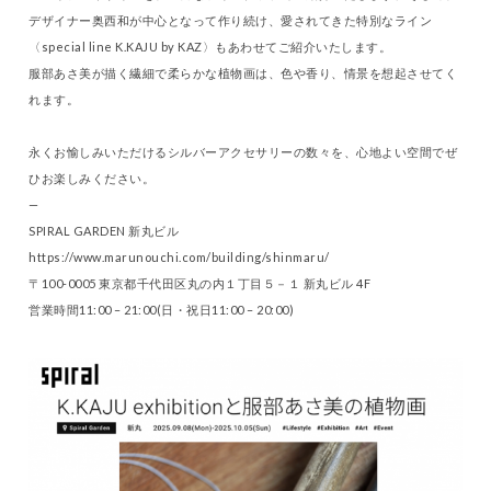
デザイナー奥西和が中心となって作り続け、愛されてきた特別なライン
〈special line K.KAJU by KAZ〉もあわせてご紹介いたします。
服部あさ美が描く繊細で柔らかな植物画は、色や香り、情景を想起させてく
れます。
永くお愉しみいただけるシルバーアクセサリーの数々を、心地よい空間でぜ
ひお楽しみください。
—
SPIRAL GARDEN 新丸ビル
https://www.marunouchi.com/building/shinmaru/
〒100-0005 東京都千代田区丸の内１丁目５－１ 新丸ビル 4F
営業時間11:00 – 21:00(日・祝日11:00 – 20:00)