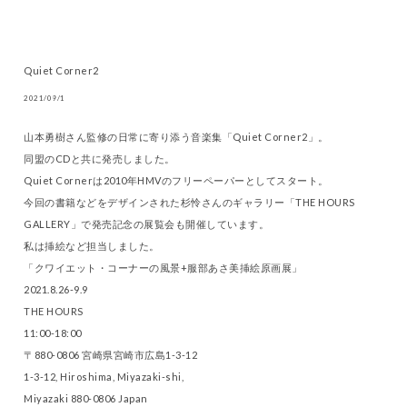
Quiet Corner2
2021/09/1
山本勇樹さん監修の日常に寄り添う音楽集「Quiet Corner2」。
同盟のCDと共に発売しました。
Quiet Cornerは2010年HMVのフリーペーパーとしてスタート。
今回の書籍などをデザインされた杉怜さんのギャラリー「THE HOURS
GALLERY」で発売記念の展覧会も開催しています。
私は挿絵など担当しました。
「クワイエット・コーナーの風景+服部あさ美挿絵原画展」
2021.8.26-9.9
THE HOURS
11:00-18:00
〒880-0806 宮崎県宮崎市広島1-3-12
1-3-12, Hiroshima, Miyazaki-shi,
Miyazaki 880-0806 Japan