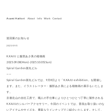
Asami Hattori
About
Info
Work
Contact
巡回展のお知らせ
2025/09/5
K.KAJU と服部あさ美の植物画
2025.09.08(Mon)-2025.10.05(Sun)
Spiral Garden新丸ビル
——
Spiral Garden新丸ビルでは、9月8日より「K.KAJU exhibition」を開催し
ます。また、イラストレーター・服部あさ美による植物画の展示もいたしま
す。
京都北山の自社工房で、職人の手仕事によりひとつひとつ丁寧に製作される
K.KAJUのシルバーアクセサリー。今回のイベントでは、普段お取り扱いのな
いアイテムやサイズを、豊富なラインナップでご紹介いたします。そして、