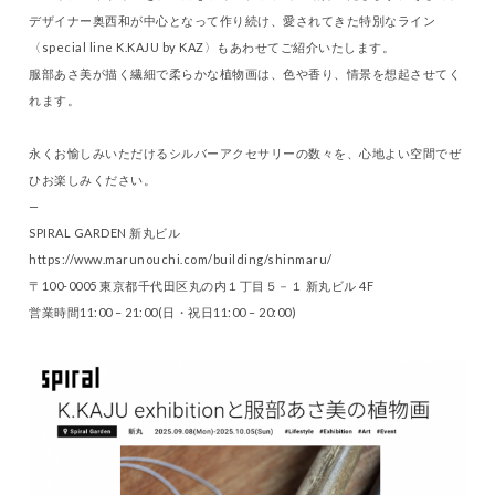
デザイナー奥西和が中心となって作り続け、愛されてきた特別なライン
〈special line K.KAJU by KAZ〉もあわせてご紹介いたします。
服部あさ美が描く繊細で柔らかな植物画は、色や香り、情景を想起させてく
れます。
永くお愉しみいただけるシルバーアクセサリーの数々を、心地よい空間でぜ
ひお楽しみください。
—
SPIRAL GARDEN 新丸ビル
https://www.marunouchi.com/building/shinmaru/
〒100-0005 東京都千代田区丸の内１丁目５－１ 新丸ビル 4F
営業時間11:00 – 21:00(日・祝日11:00 – 20:00)