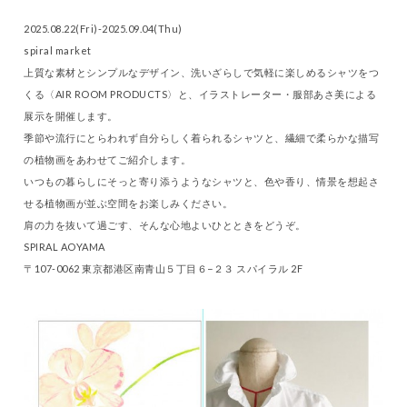
2025.08.22(Fri)-2025.09.04(Thu)
spiral market
上質な素材とシンプルなデザイン、洗いざらしで気軽に楽しめるシャツをつ
くる〈AIR ROOM PRODUCTS〉と、イラストレーター・服部あさ美による
展示を開催します。
季節や流行にとらわれず自分らしく着られるシャツと、繊細で柔らかな描写
の植物画をあわせてご紹介します。
いつもの暮らしにそっと寄り添うようなシャツと、色や香り、情景を想起さ
せる植物画が並ぶ空間をお楽しみください。
肩の力を抜いて過ごす、そんな心地よいひとときをどうぞ。
SPIRAL AOYAMA
〒107-0062 東京都港区南青山５丁目６−２３ スパイラル 2F