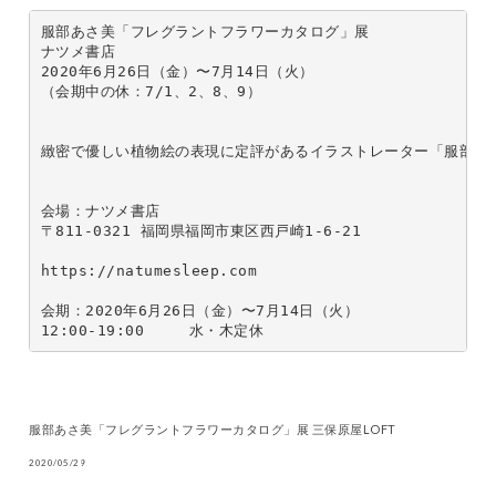
服部あさ美「フレグラントフラワーカタログ」展 

ナツメ書店

2020年6月26日（金）〜7月14日（火）

（会期中の休：7/1、2、8、9）

緻密で優しい植物絵の表現に定評があるイラストレーター「服部あ
会場：ナツメ書店　

〒811-0321 福岡県福岡市東区西戸崎1-6-21

https://natumesleep.com

会期：2020年6月26日（金）〜7月14日（火）

12:00-19:00　　　水・木定休
服部あさ美「フレグラントフラワーカタログ」展 三保原屋LOFT
2020/05/29