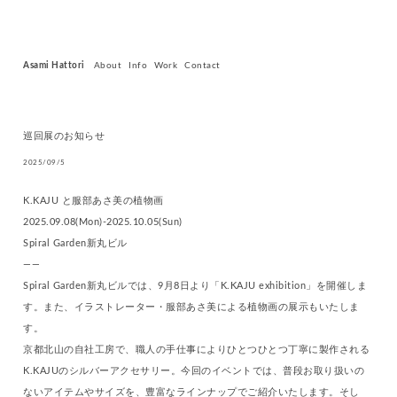
Asami Hattori
About
Info
Work
Contact
巡回展のお知らせ
2025/09/5
K.KAJU と服部あさ美の植物画
2025.09.08(Mon)-2025.10.05(Sun)
Spiral Garden新丸ビル
——
Spiral Garden新丸ビルでは、9月8日より「K.KAJU exhibition」を開催しま
す。また、イラストレーター・服部あさ美による植物画の展示もいたしま
す。
京都北山の自社工房で、職人の手仕事によりひとつひとつ丁寧に製作される
K.KAJUのシルバーアクセサリー。今回のイベントでは、普段お取り扱いの
ないアイテムやサイズを、豊富なラインナップでご紹介いたします。そし