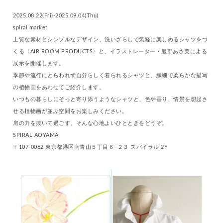
2025.08.22(Fri)-2025.09.04(Thu)
spiral market
上質な素材とシンプルなデザイン、洗いざらしで気軽に楽しめるシャツをつ
くる〈AIR ROOM PRODUCTS〉と、イラストレーター・服部あさ美による
展示を開催します。
季節や流行にとらわれず自分らしく着られるシャツと、繊細で柔らかな描写
の植物画をあわせてご紹介します。
いつもの暮らしにそっと寄り添うようなシャツと、色や香り、情景を想起さ
せる植物画が並ぶ空間をお楽しみください。
肩の力を抜いて過ごす、そんな心地よいひとときをどうぞ。
SPIRAL AOYAMA
〒107-0062 東京都港区南青山５丁目６−２３ スパイラル 2F