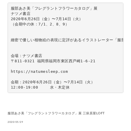
服部あさ美「フレグラントフラワーカタログ」展 

ナツメ書店

2020年6月26日（金）〜7月14日（火）

（会期中の休：7/1、2、8、9）

緻密で優しい植物絵の表現に定評があるイラストレーター「服部あ
会場：ナツメ書店　

〒811-0321 福岡県福岡市東区西戸崎1-6-21

https://natumesleep.com

会期：2020年6月26日（金）〜7月14日（火）

12:00-19:00　　　水・木定休
服部あさ美「フレグラントフラワーカタログ」展 三保原屋LOFT
2020/05/29