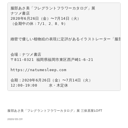
服部あさ美「フレグラントフラワーカタログ」展 

ナツメ書店

2020年6月26日（金）〜7月14日（火）

（会期中の休：7/1、2、8、9）

緻密で優しい植物絵の表現に定評があるイラストレーター「服部あ
会場：ナツメ書店　

〒811-0321 福岡県福岡市東区西戸崎1-6-21

https://natumesleep.com

会期：2020年6月26日（金）〜7月14日（火）

12:00-19:00　　　水・木定休
服部あさ美「フレグラントフラワーカタログ」展 三保原屋LOFT
2020/05/29