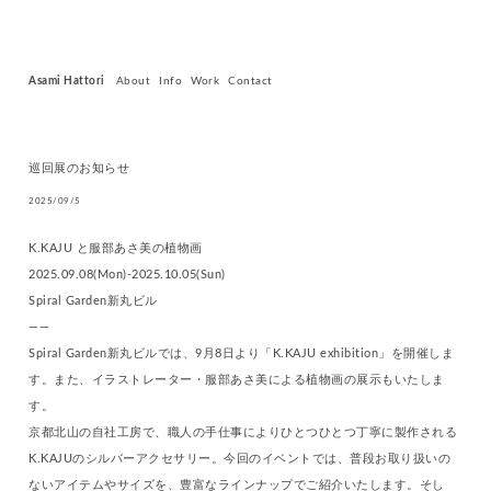
Asami Hattori
About
Info
Work
Contact
巡回展のお知らせ
2025/09/5
K.KAJU と服部あさ美の植物画
2025.09.08(Mon)-2025.10.05(Sun)
Spiral Garden新丸ビル
——
Spiral Garden新丸ビルでは、9月8日より「K.KAJU exhibition」を開催しま
す。また、イラストレーター・服部あさ美による植物画の展示もいたしま
す。
京都北山の自社工房で、職人の手仕事によりひとつひとつ丁寧に製作される
K.KAJUのシルバーアクセサリー。今回のイベントでは、普段お取り扱いの
ないアイテムやサイズを、豊富なラインナップでご紹介いたします。そし