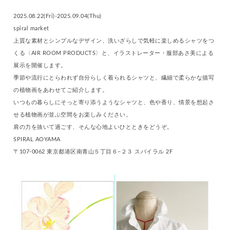
2025.08.22(Fri)-2025.09.04(Thu)
spiral market
上質な素材とシンプルなデザイン、洗いざらしで気軽に楽しめるシャツをつ
くる〈AIR ROOM PRODUCTS〉と、イラストレーター・服部あさ美による
展示を開催します。
季節や流行にとらわれず自分らしく着られるシャツと、繊細で柔らかな描写
の植物画をあわせてご紹介します。
いつもの暮らしにそっと寄り添うようなシャツと、色や香り、情景を想起さ
せる植物画が並ぶ空間をお楽しみください。
肩の力を抜いて過ごす、そんな心地よいひとときをどうぞ。
SPIRAL AOYAMA
〒107-0062 東京都港区南青山５丁目６−２３ スパイラル 2F