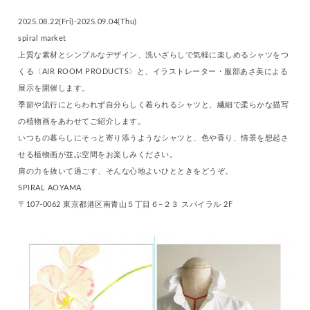
2025.08.22(Fri)-2025.09.04(Thu)
spiral market
上質な素材とシンプルなデザイン、洗いざらしで気軽に楽しめるシャツをつ
くる〈AIR ROOM PRODUCTS〉と、イラストレーター・服部あさ美による
展示を開催します。
季節や流行にとらわれず自分らしく着られるシャツと、繊細で柔らかな描写
の植物画をあわせてご紹介します。
いつもの暮らしにそっと寄り添うようなシャツと、色や香り、情景を想起さ
せる植物画が並ぶ空間をお楽しみください。
肩の力を抜いて過ごす、そんな心地よいひとときをどうぞ。
SPIRAL AOYAMA
〒107-0062 東京都港区南青山５丁目６−２３ スパイラル 2F