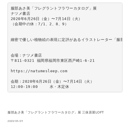
服部あさ美「フレグラントフラワーカタログ」展 

ナツメ書店

2020年6月26日（金）〜7月14日（火）

（会期中の休：7/1、2、8、9）

緻密で優しい植物絵の表現に定評があるイラストレーター「服部あ
会場：ナツメ書店　

〒811-0321 福岡県福岡市東区西戸崎1-6-21

https://natumesleep.com

会期：2020年6月26日（金）〜7月14日（火）

12:00-19:00　　　水・木定休
服部あさ美「フレグラントフラワーカタログ」展 三保原屋LOFT
2020/05/29