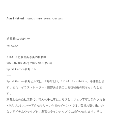
Asami Hattori
About
Info
Work
Contact
巡回展のお知らせ
2025/09/5
K.KAJU と服部あさ美の植物画
2025.09.08(Mon)-2025.10.05(Sun)
Spiral Garden新丸ビル
——
Spiral Garden新丸ビルでは、9月8日より「K.KAJU exhibition」を開催しま
す。また、イラストレーター・服部あさ美による植物画の展示もいたしま
す。
京都北山の自社工房で、職人の手仕事によりひとつひとつ丁寧に製作される
K.KAJUのシルバーアクセサリー。今回のイベントでは、普段お取り扱いの
ないアイテムやサイズを、豊富なラインナップでご紹介いたします。そし